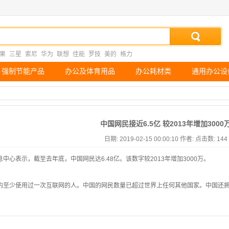
果
三星
索尼
华为
联想
佳能
罗技
美的
格力
强制节能产品
办公及体育用品
办公耗材类
通用办公设
中国网民接近6.5亿 较2013年增加3000
日期: 2019-02-15 00:00:10 作者: 点击数:
144
中心表示，截至去年底，中国网民达6.48亿。该数字较2013年增加3000万。
内至少使用过一次互联网的人。中国的网民数量已超过世界上任何其他国家。中国还