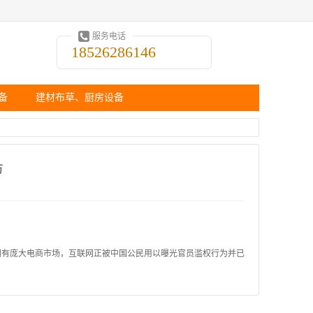
服务电话
18526286146
备
建材布草、厨房设备
万
拥有庞大电商市场，互联网正被中国公民用以曝光官员滥权行为并已